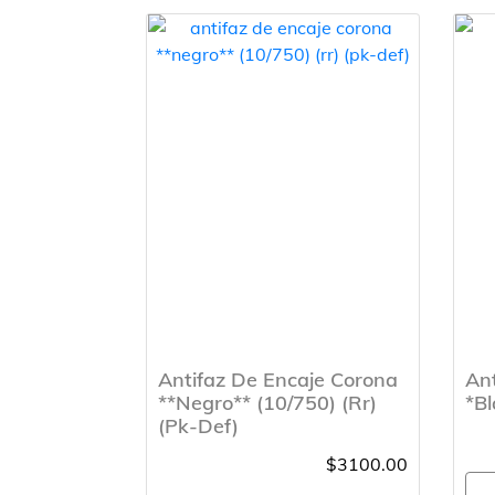
Antifaz De Encaje Corona
Ant
**Negro** (10/750) (Rr)
*Bl
(Pk-Def)
$3100.00
A