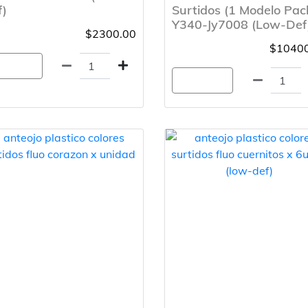
f)
Surtidos (1 Modelo Pac
Y340-Jy7008 (Low-Def
$2300.00
$10400
gregar
Agregar