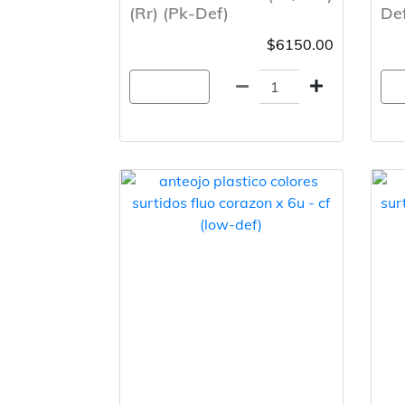
(Rr) (Pk-Def)
De
$6150.00
Agregar
A