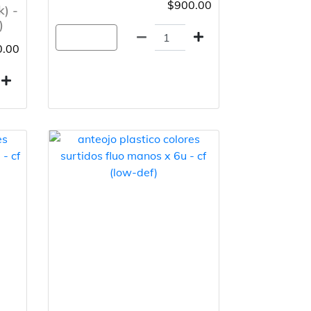
$900.00
k) -
)
Agregar
.00