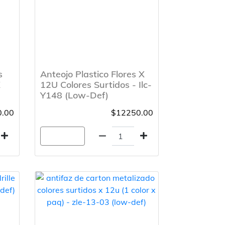
s
Anteojo Plastico Flores X
X
12U Colores Surtidos - Ilc-
Y148 (Low-Def)
.00
$12250.00
Agregar