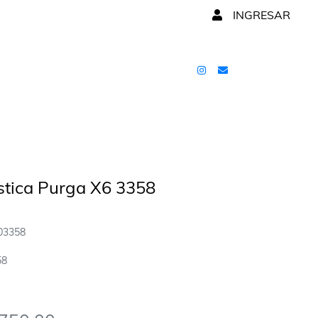
INGRESAR
stica Purga X6 3358
03358
58