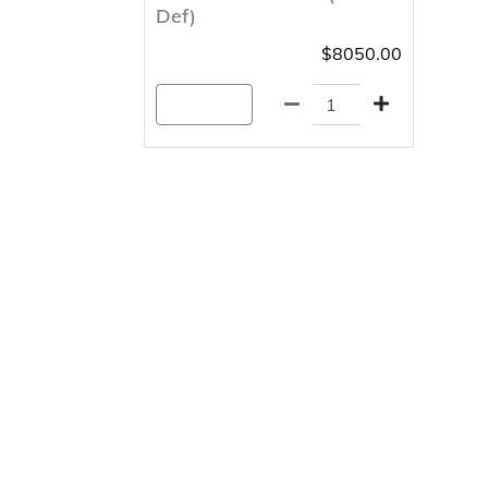
Def)
$8050.00
Agregar