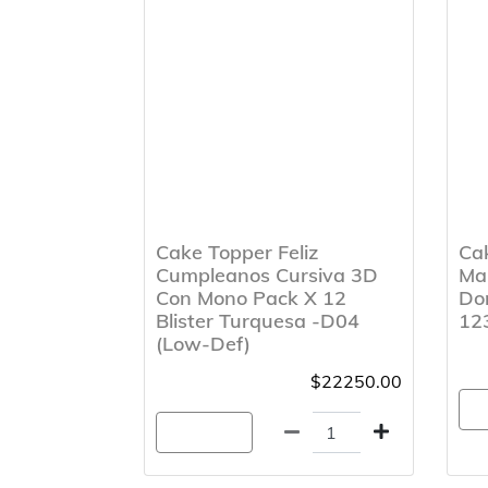
Cake Topper Feliz
Ca
Cumpleanos Cursiva 3D
Ma
Con Mono Pack X 12
Dor
Blister Turquesa -D04
12
(Low-Def)
$22250.00
A
Agregar