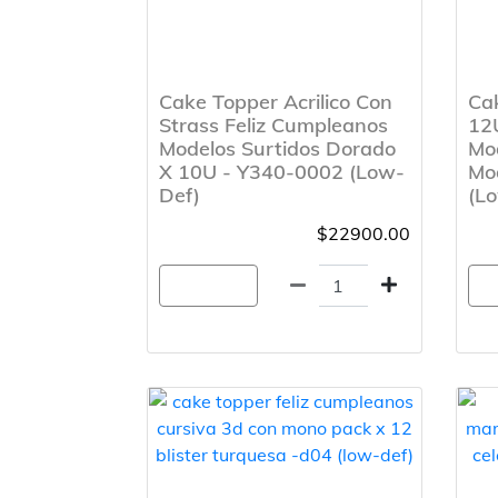
Cake Topper Acrilico Con
Cak
Strass Feliz Cumpleanos
12
Modelos Surtidos Dorado
Mod
X 10U - Y340-0002 (Low-
Mo
Def)
(L
$22900.00
Agregar
A