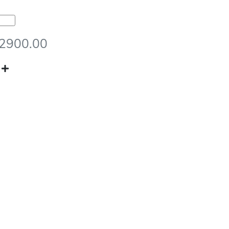
ngalas
22900.00