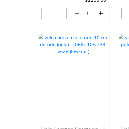
$2250.00
Agregar
A