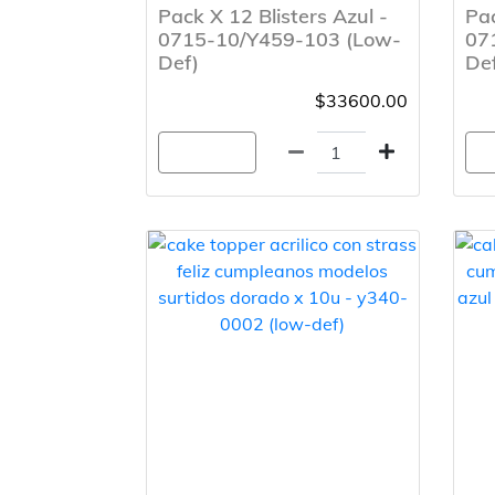
Pack X 12 Blisters Azul -
Pac
0715-10/Y459-103 (Low-
07
Def)
De
$33600.00
Agregar
A