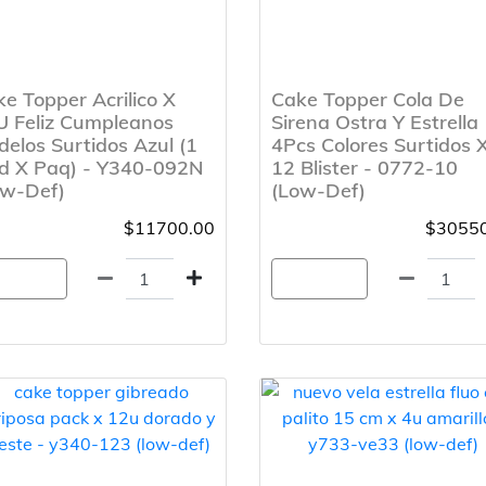
e Topper Acrilico X
Cake Topper Cola De
U Feliz Cumpleanos
Sirena Ostra Y Estrella
elos Surtidos Azul (1
4Pcs Colores Surtidos 
d X Paq) - Y340-092N
12 Blister - 0772-10
ow-Def)
(Low-Def)
$11700.00
$30550
gregar
Agregar