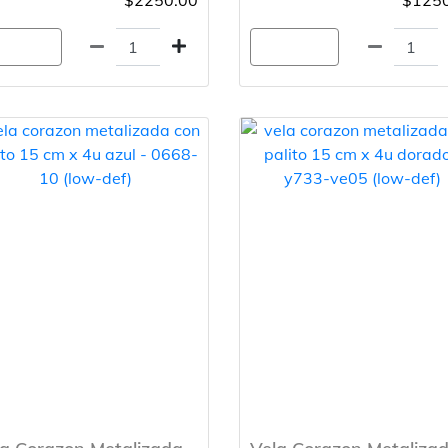
$2250.00
$1250
gregar
Agregar