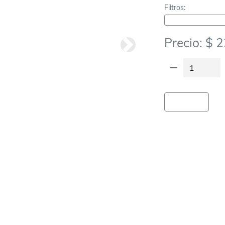
Filtros:
Deco Para Tortas-Velas Y Be
Precio: $ 
Siguiete
Agregar